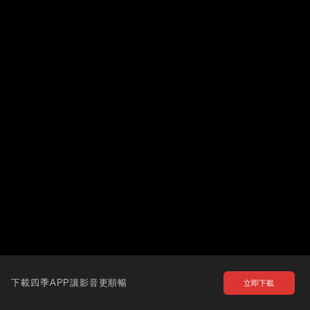
下載四季APP讓影音更順暢
立即下載