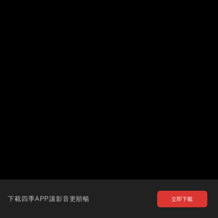
下載四季APP讓影音更順暢
立即下載