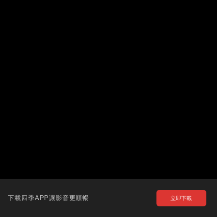
下載四季APP讓影音更順暢
立即下載