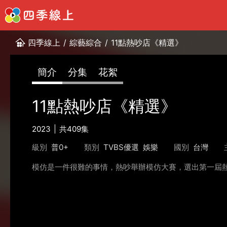
四季線上
/
綜藝綜合
/
11點熱吵店《精選》
簡介
分集
花絮
11點熱吵店《精選》
2023
共409集
級別
普0+
類別
TVBS優選
娛樂
國別
台灣
模仿是一件很難的事情，熱吵舉辦模仿大賽，選出第一屆