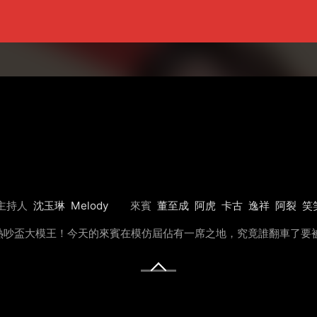
主持人
沈玉琳
Melody
來賓
董至成
阿虎
卡古
逸祥
阿裂
笑
熱吵盃大模王！今天的來賓在模仿屆佔有一席之地，究竟誰翻車了要