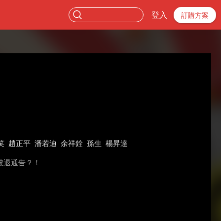
登入
訂購方案
笑
趙正平
潘若迪
余祥銓
孫生
楊昇達
被退通告？！