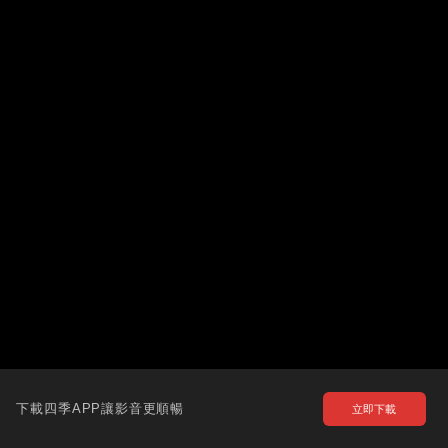
下載四季APP讓影音更順暢
立即下載