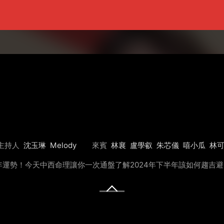
主持人
沈玉琳
Melody
來賓
林襄
盧學叡
朱芯儀
嘻小瓜
林
運勢！今天中西命理讓你一次通盤了解2024年下半年該如何趨吉