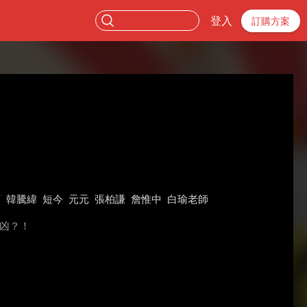
登入
訂購方案
可
韓騰緯
短今
元元
張柏謙
詹惟中
白瑜老師
避凶？！