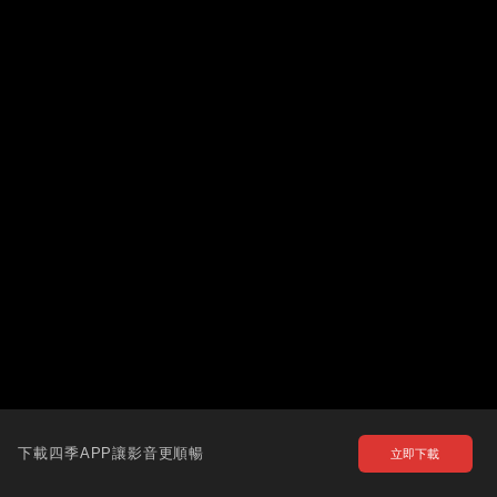
下載四季APP讓影音更順暢
立即下載