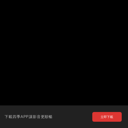
下載四季APP讓影音更順暢
立即下載