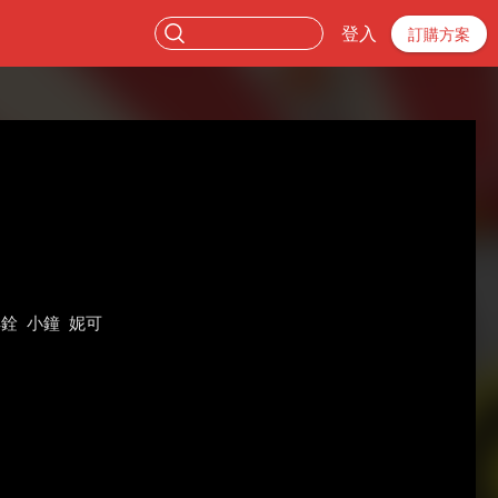
登入
訂購方案
祥銓
小鐘
妮可