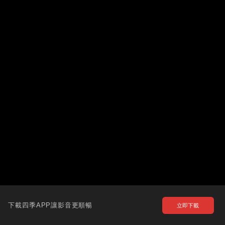
下載四季APP讓影音更順暢
立即下載