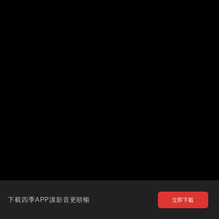
下載四季APP讓影音更順暢
立即下載