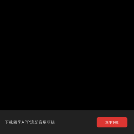
下載四季APP讓影音更順暢
立即下載