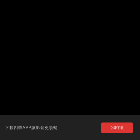
下載四季APP讓影音更順暢
立即下載