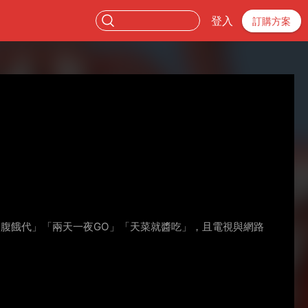
登入
訂購方案
O腹餓代」「兩天一夜GO」「天菜就醬吃」，且電視與網路