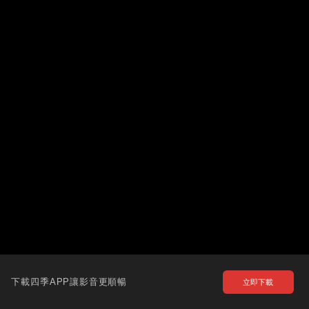
下載四季APP讓影音更順暢
立即下載