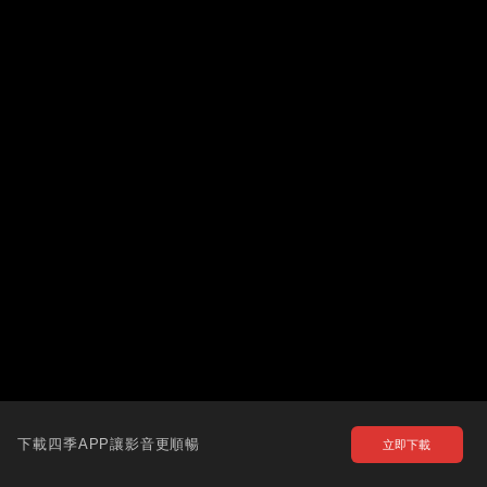
下載四季APP讓影音更順暢
立即下載