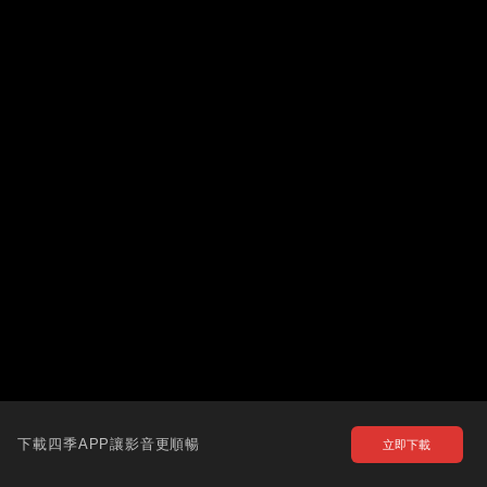
下載四季APP讓影音更順暢
立即下載