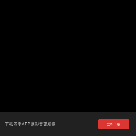
下載四季APP讓影音更順暢
立即下載