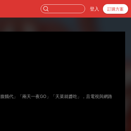
登入
訂購方案
O腹餓代」「兩天一夜GO」「天菜就醬吃」，且電視與網路