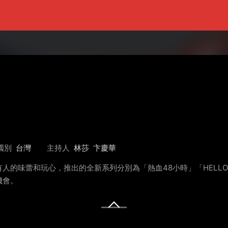
國別
台灣
主持人
林莎
卞慶華
人的味蕾和玩心，推出的全新系列分別為「熱血48小時」「HELL
機會。