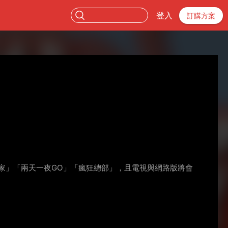
登入
訂購方案
家」「兩天一夜GO」「瘋狂總部」，且電視與網路版將會