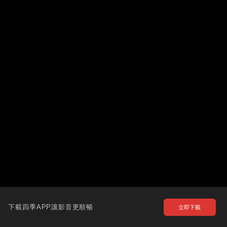
下載四季APP讓影音更順暢
立即下載