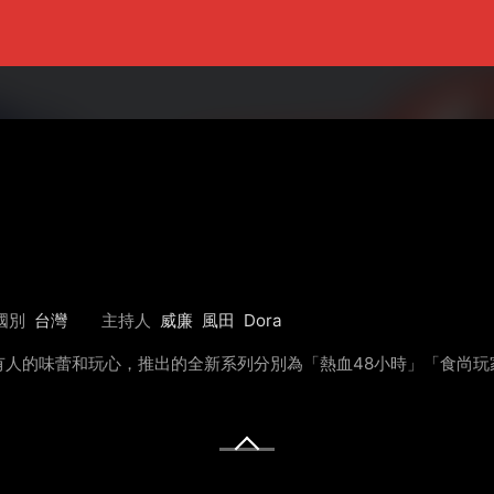
國別
台灣
主持人
威廉
風田
Dora
人的味蕾和玩心，推出的全新系列分別為「熱血48小時」「食尚玩