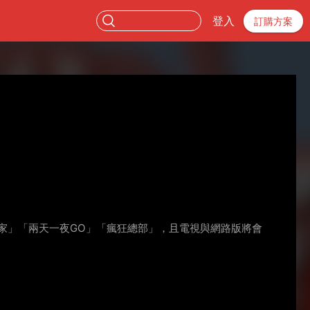
登入
訂購方案
家」「兩天一夜GO」「瘋狂總部」，且電視與網路版將會