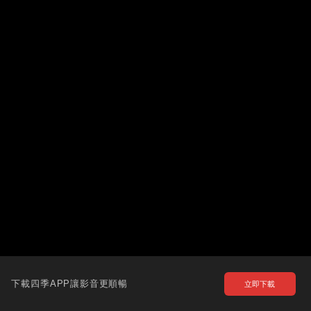
下載四季APP讓影音更順暢
立即下載