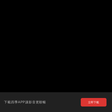
下載四季APP讓影音更順暢
立即下載