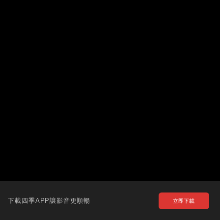
下載四季APP讓影音更順暢
立即下載