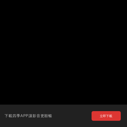
下載四季APP讓影音更順暢
立即下載