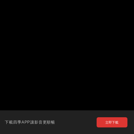
下載四季APP讓影音更順暢
立即下載