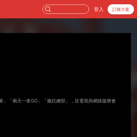
登入
訂購方案
家」「兩天一夜GO」「瘋狂總部」，且電視與網路版將會