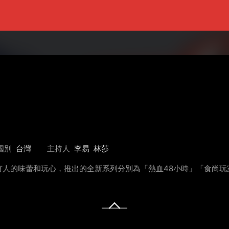
國別
台灣
主持人
李易
林莎
人的味蕾和玩心，推出的全新系列分別為「熱血48小時」「食尚玩