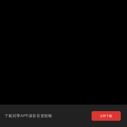
下載四季APP讓影音更順暢
立即下載