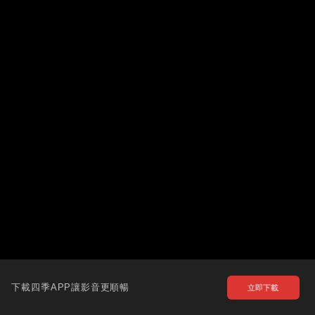
下載四季APP讓影音更順暢
立即下載