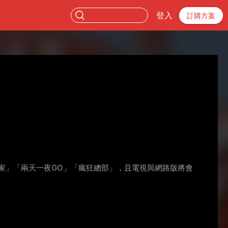
登入
訂購方案
家」「兩天一夜GO」「瘋狂總部」，且電視與網路版將會