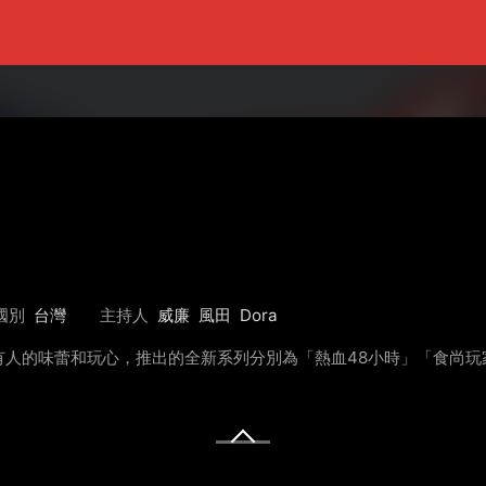
國別
台灣
主持人
威廉
風田
Dora
人的味蕾和玩心，推出的全新系列分別為「熱血48小時」「食尚玩