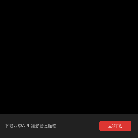
下載四季APP讓影音更順暢
立即下載