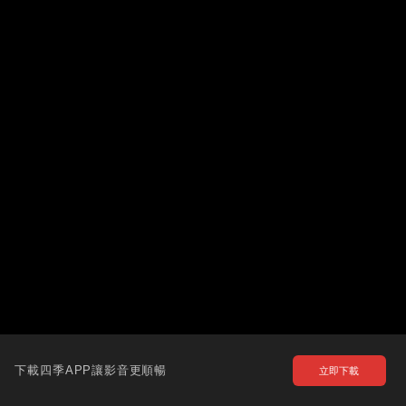
下載四季APP讓影音更順暢
立即下載