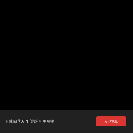
下載四季APP讓影音更順暢
立即下載