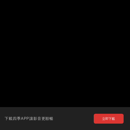
下載四季APP讓影音更順暢
立即下載