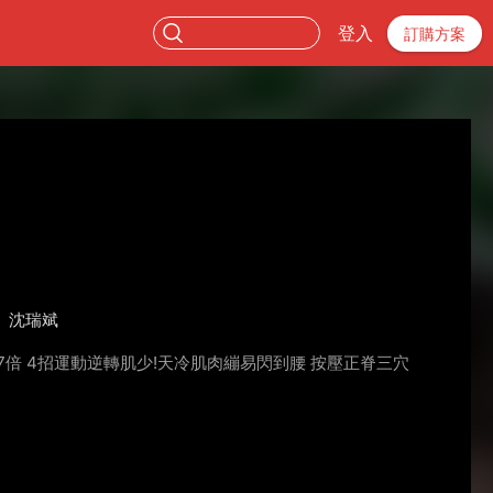
登入
訂購方案
沈瑞斌
7倍 4招運動逆轉肌少!天冷肌肉繃易閃到腰 按壓正脊三穴