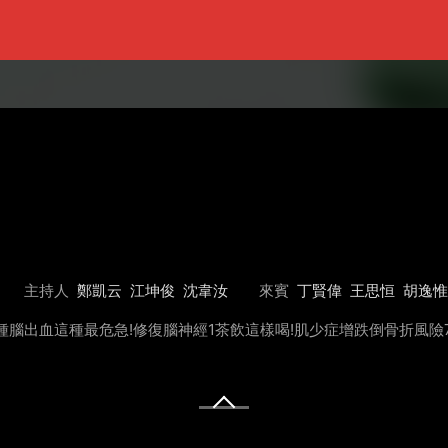
主持人
鄭凱云
江坤俊
沈韋汝
來賓
丁賢偉
王思恒
胡逸惟
3種腦出血這種最危急!修復腦神經1茶飲這樣喝!肌少症增跌倒骨折風險