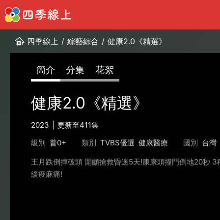
四季線上
/
綜藝綜合
/
健康2.0《精選》
簡介
分集
花絮
健康2.0《精選》
2023
更新至411集
級別
普0+
類別
TVBS優選
健康醫療
國別
台灣
王月跌倒摔破頭 開顱搶救昏迷5天!康康頭撞門倒地20秒 
緩痠麻痛!