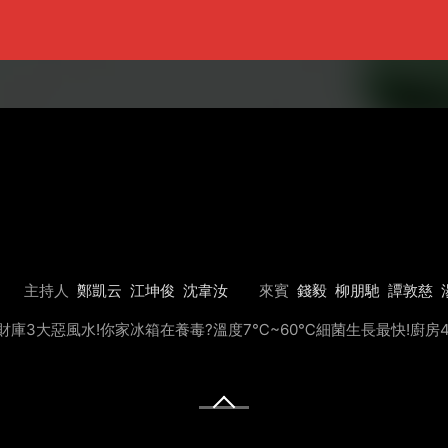
主持人
鄭凱云
江坤俊
沈韋汝
來賓
錢毅
柳朋馳
譚敦慈
庫3大惡風水!你家冰箱在養毒?溫度7℃~60℃細菌生長最快!廚房4