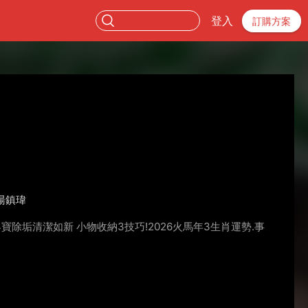
登入
訂購方案
湯鎮瑋
寶除垢清潔如新 小物收納3技巧!2026火馬年3生肖運勢.事