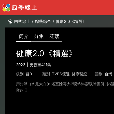
四季線上
/
綜藝綜合
/
健康2.0《精選》
簡介
分集
花絮
健康2.0《精選》
2023
更新至411集
級別
普0+
類別
TVBS優選
健康醫療
國別
台灣
用錯漂白水竟大白肺 浴室除霉大掃除5神器!破除廁所.冰箱財
業超旺!