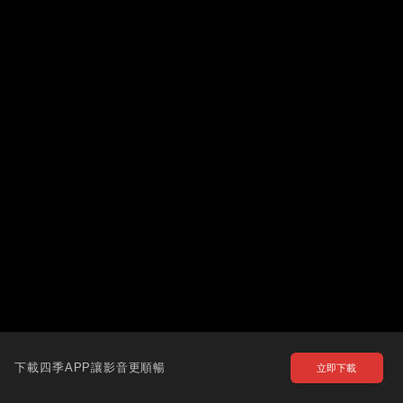
下載四季APP讓影音更順暢
立即下載