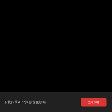
下載四季APP讓影音更順暢
立即下載