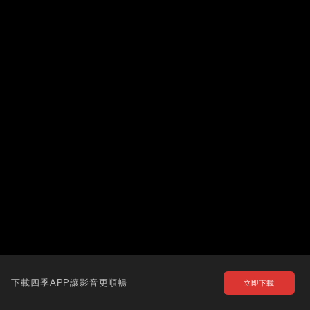
下載四季APP讓影音更順暢
立即下載