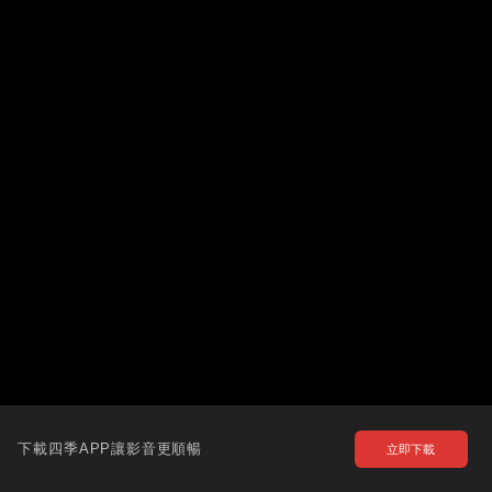
下載四季APP讓影音更順暢
立即下載