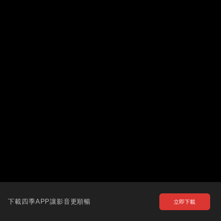
下載四季APP讓影音更順暢
立即下載