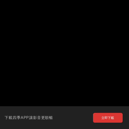
下載四季APP讓影音更順暢
立即下載