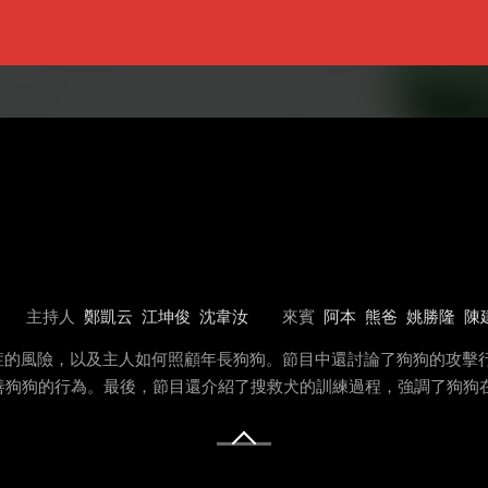
主持人
鄭凱云
江坤俊
沈韋汝
來賓
阿本
熊爸
姚勝隆
陳
癌症的風險，以及主人如何照顧年長狗狗。節目中還討論了狗狗的攻
善狗狗的行為。最後，節目還介紹了搜救犬的訓練過程，強調了狗狗