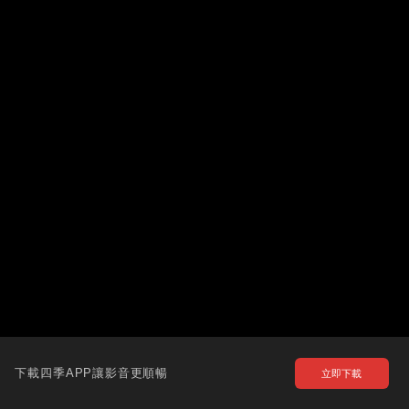
下載四季APP讓影音更順暢
立即下載