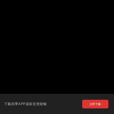
下載四季APP讓影音更順暢
立即下載