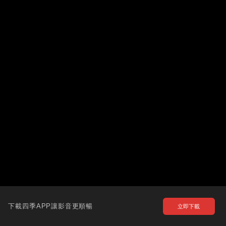
下載四季APP讓影音更順暢
立即下載