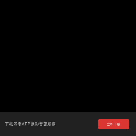
下載四季APP讓影音更順暢
立即下載