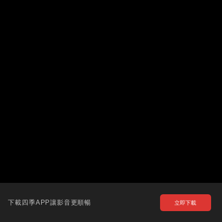
下載四季APP讓影音更順暢
立即下載