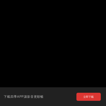
下載四季APP讓影音更順暢
立即下載